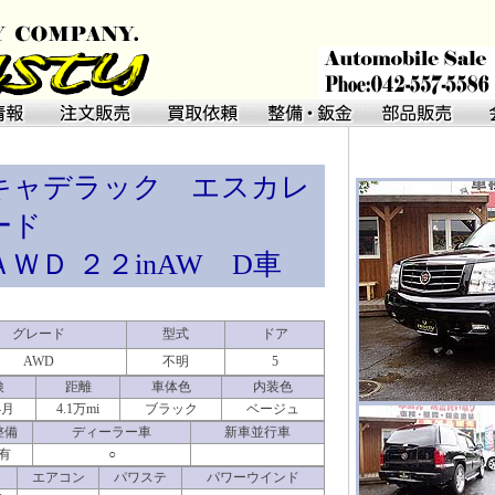
キャデラック エスカレ
ード
ＡＷＤ ２２inAW D車
グレード
型式
ドア
AWD
不明
5
検
距離
車体色
内装色
4月
4.1万mi
ブラック
ベージュ
整備
ディーラー車
新車並行車
有
○
エアコン
パワステ
パワーウインド