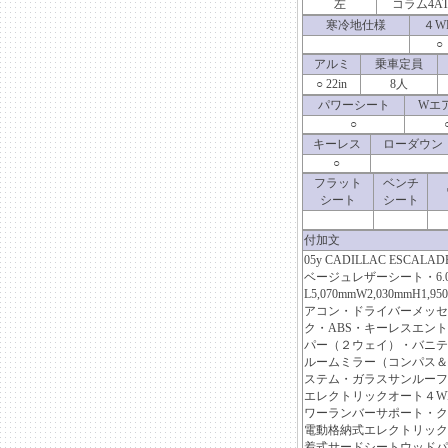
左
コラム4A
寒冷地仕様
４W
○
アルミ
乗車定員
○ 22in
8人
パワーシート
Wエ
○
キーレス
ローダウン
○
フラット
ベンチ
シート
シート
付加文
05y CADILLAC ESCALA
ベージュレザーシート・6.0L
L5,070mmW2,030mm
アコン・ドライバーメッセ
ク・ABS・キーレスエン
パー（２ウェイ）・バニテ
ルームミラー（コンパス＆
ステム・ガラスサンルーフ
エレクトリックオート４W
ワーランバーサポート・ク
電動格納式エレクトリック
着式サードシートウッドパ