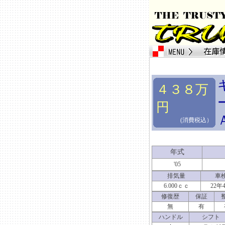
４３８万
円
(消費税込）
年式
'05
排気量
車
6.000ｃｃ
22年
修復歴
保証
無
有
ハンドル
シフト