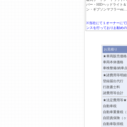
バー・HIDヘッドライト
ン・ギブソンマフラーetc....
※当社にて１オーナーにて
ンスを行っておりお勧めの
お見積り
★車両販売価格
車両本体価格
車検整備/納車
★諸費用等明細
登録届出代行
行政書士料
諸費用等合計
★法定費用等★
自動車税
自動車重量税（
自賠責保険（ヶ
自動車取得税