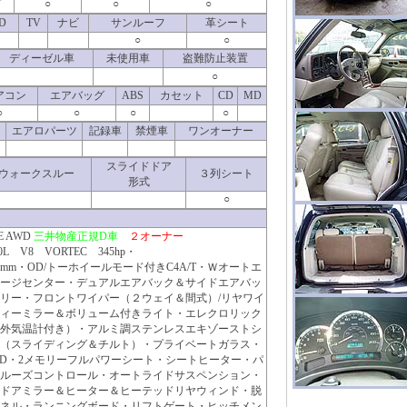
T
○
○
○
D
TV
ナビ
サンルーフ
革シート
○
○
ディーゼル車
未使用車
盗難防止装置
○
アコン
エアバッグ
ABS
カセット
CD
MD
○
○
○
○
エアロパーツ
記録車
禁煙車
ワンオーナー
スライドドア
ウォークスルー
３列シート
形式
○
DE AWD
三井物産正規D車
２オーナー
 V8 VORTEC 345hp・
H1,950mm・OD/トーホイールモード付きC4A/T・Ｗオートエ
ージセンター・デュアルエアバック＆サイドエアバッ
トリー・フロントワイパー（２ウェイ＆間式）/リヤワイ
ィーミラー＆ボリューム付きライト・エレクロリック
外気温計付き）・アルミ調ステンレスエキゾーストシ
（スライディング＆チルト）・プライベートガラス・
D・2メモリーフルパワーシート・シートヒーター・パ
ルーズコントロール・オートライドサスペンション・
ドアミラー＆ヒーター＆ヒーテッドリヤウィンド・脱
ネル・ランニングボード・リフトゲート・ヒッチメン